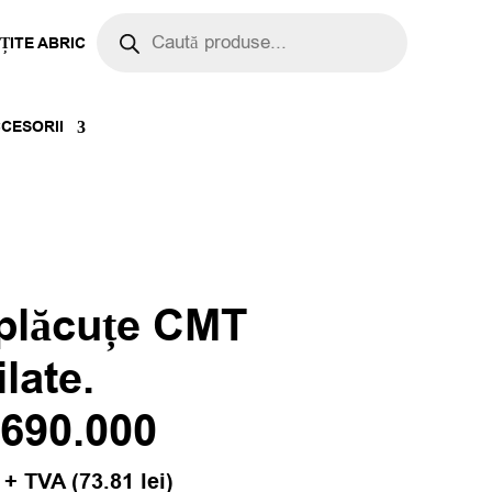
Products
search
ȚITE ABRIC
CESORII
 plăcuțe CMT
ilate.
.690.000
+ TVA (
73.81
lei
)