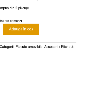
ompus din 2 plăcuțe
ntru pre-comenzi
Adaugă în coș
Categorii:
Placute amovibile
,
Accesorii
Etichetă:
00