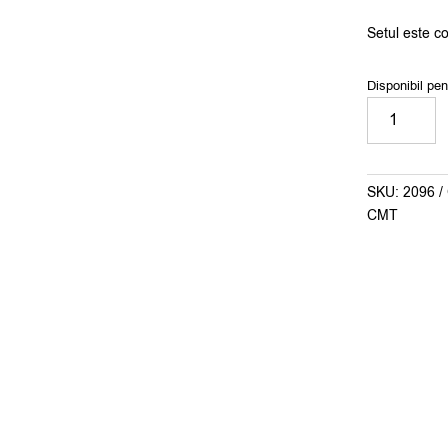
Setul este c
Disponibil pe
Cantitate
Set
plăcuțe
CMT
SKU:
2096
profilate.
CMT
cod.690.0