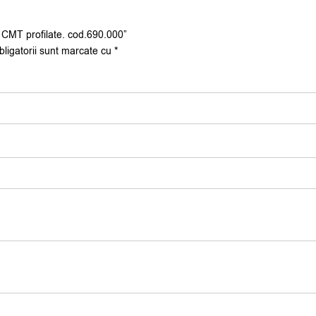
țe CMT profilate. cod.690.000”
bligatorii sunt marcate cu
*