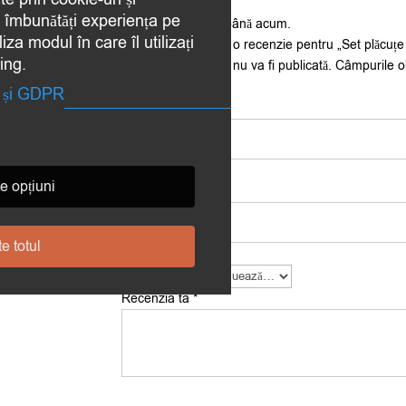
a îmbunătăți experiența pe
Nu există recenzii până acum.
iza modul în care îl utilizați
Fii primul care scrii o recenzie pentru „Set plăcu
ing.
Adresa ta de email nu va fi publicată.
Câmpurile o
te și GDPR
Nume
*
e opțiuni
Email
*
e totul
Evaluarea ta
*
Recenzia ta
*