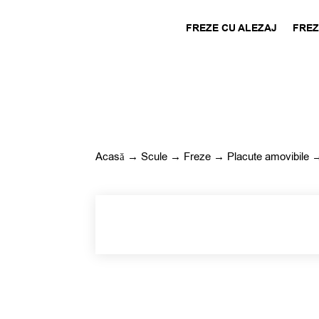
FREZE CU ALEZAJ
FREZ
Acasă
→
Scule
→
Freze
→
Placute amovibile
→