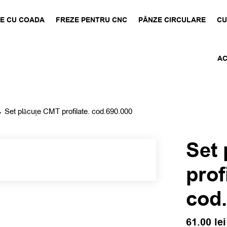
E CU COADA
FREZE PENTRU CNC
PÂNZE CIRCULARE
CU
AC
 Set plăcuțe CMT profilate. cod.690.000
Set
prof
cod
61.00
lei