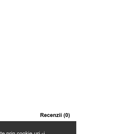
Recenzii (0)
te prin cookie-uri și