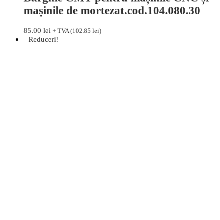
mașinile de mortezat.cod.104.080.30
85.00
lei
+ TVA (
102.85
lei
)
Reduceri!