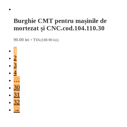
Burghie CMT pentru mașinile de
mortezat și CNC.cod.104.110.30
90.00
lei
+ TVA (
108.90
lei
)
1
2
3
4
…
30
31
32
→