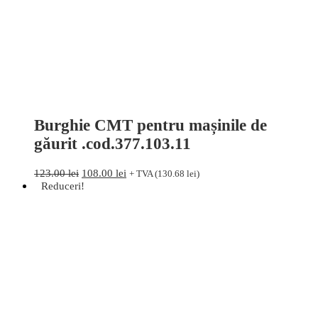
Burghie CMT pentru mașinile de
găurit .cod.377.103.11
Prețul
Prețul
123.00
lei
108.00
lei
+ TVA (
130.68
lei
)
inițial
curent
Reduceri!
a
este:
fost:
108.00 lei.
123.00 lei.