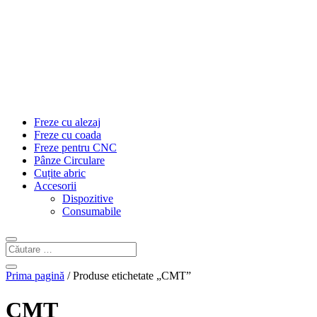
Freze cu alezaj
Freze cu coada
Freze pentru CNC
Pânze Circulare
Cuțite abric
Accesorii
Dispozitive
Consumabile
Prima pagină
/ Produse etichetate „CMT”
CMT