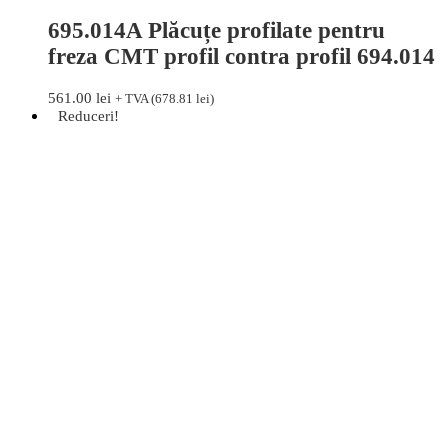
695.014A Plăcuțe profilate pentru
freza CMT profil contra profil 694.014
561.00
lei
+ TVA (
678.81
lei
)
Reduceri!