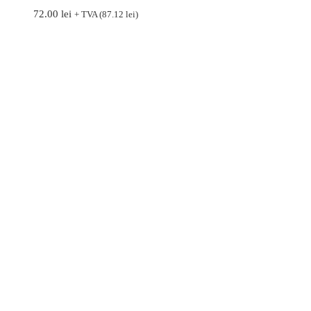
72.00
lei
+ TVA (
87.12
lei
)