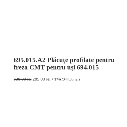
695.015.A2 Plăcuțe profilate pentru
freza CMT pentru uși 694.015
Prețul
Prețul
338.00
lei
285.00
lei
+ TVA (
344.85
lei
)
inițial
curent
a
este:
fost:
285.00 lei.
338.00 lei.