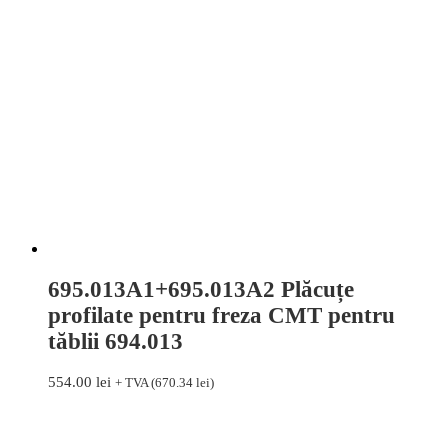
695.013A1+695.013A2 Plăcuțe
profilate pentru freza CMT pentru
tăblii 694.013
554.00
lei
+ TVA (
670.34
lei
)