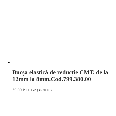
Bucșa elastică de reducție CMT. de la
12mm la 8mm.Cod.799.380.00
30.00
lei
+ TVA (
36.30
lei
)