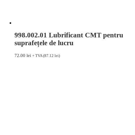
998.002.01 Lubrificant CMT pentru
suprafețele de lucru
72.00
lei
+ TVA (
87.12
lei
)