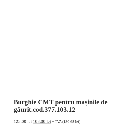
Burghie CMT pentru mașinile de
găurit.cod.377.103.12
Prețul
Prețul
123.00
lei
108.00
lei
+ TVA (
130.68
lei
)
inițial
curent