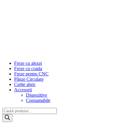
Freze cu alezaj
Freze cu coada
Freze pentru CNC
Pânze Circulare
Cuțite abric
Accesorii
Dispozitive
Consumabile
Products
search