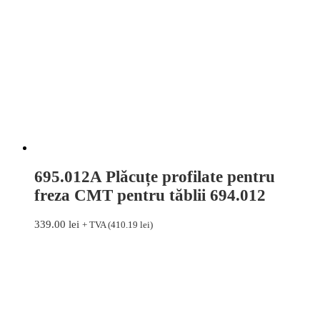
695.012A Plăcuțe profilate pentru
freza CMT pentru tăblii 694.012
339.00
lei
+ TVA (
410.19
lei
)