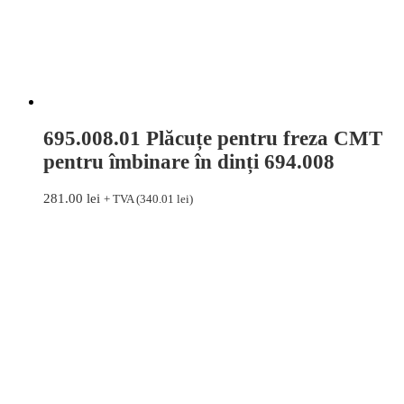
695.008.01 Plăcuțe pentru freza CMT
pentru îmbinare în dinți 694.008
281.00
lei
+ TVA (
340.01
lei
)