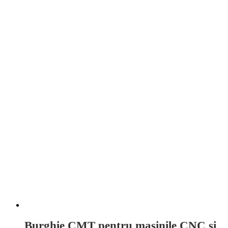
Burghie CMT pentru mașinile CNC și