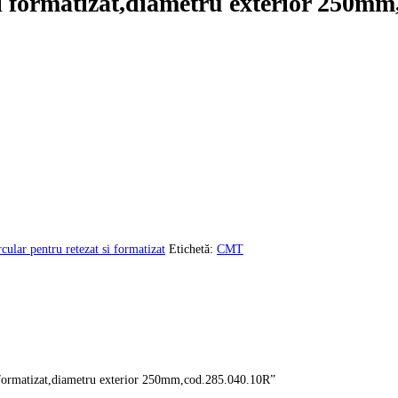
i formatizat,diametru exterior 250mm
cular pentru retezat si formatizat
Etichetă:
CMT
și formatizat,diametru exterior 250mm,cod.285.040.10R”