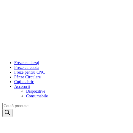
Freze cu alezaj
Freze cu coada
Freze pentru CNC
Pânze Circulare
Cuțite abric
Accesorii
Dispozitive
Consumabile
Products
search