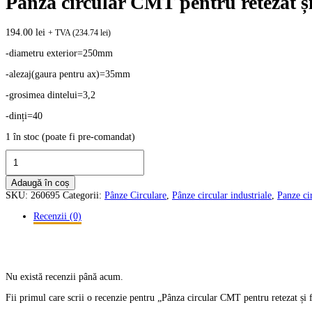
Pânza circular CMT pentru retezat ș
194.00
lei
+ TVA (
234.74
lei
)
-diametru exterior=250mm
-alezaj(gaura pentru ax)=35mm
-grosimea dintelui=3,2
-dinți=40
1 în stoc (poate fi pre-comandat)
Cantitate
Pânza
circular
Adaugă în coș
CMT
SKU:
260695
Categorii:
Pânze Circulare
,
Pânze circular industriale
,
Panze cir
pentru
retezat
Recenzii (0)
și
formatizat,diametru
exterior
250mm,cod.285.040.10R
Nu există recenzii până acum.
Fii primul care scrii o recenzie pentru „Pânza circular CMT pentru retezat 