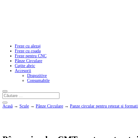
Freze cu alezaj
Freze cu coada
Freze pentru CNC
Pânze Circulare
Cuțite abric
Accesorii
Dispozitive
Consumabile
Acasă
→
Scule
→
Pânze Circulare
→
Panze circular pentru retezat si formati