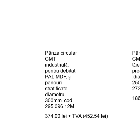
Pânza circular
Pân
CMT
CM
industrială,
tăie
pentru debitat
pre
PAL,MDF, și
,di
panouri
25
stratificate
27
diametru
18
300mm. cod.
295.096.12M
374.00
lei
+ TVA (
452.54
lei
)