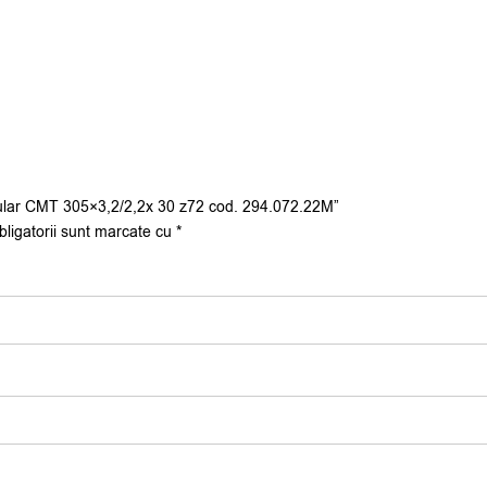
ircular CMT 305×3,2/2,2x 30 z72 cod. 294.072.22M”
bligatorii sunt marcate cu
*