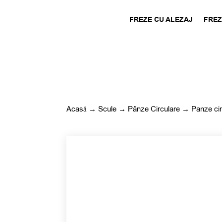
FREZE CU ALEZAJ
FREZ
Acasă
→
Scule
→
Pânze Circulare
→
Panze cir