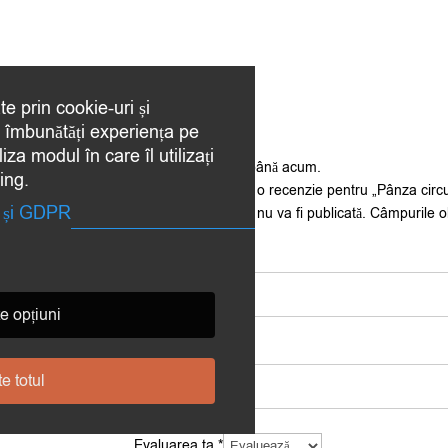
Recenzii (0)
te prin cookie-uri și
a îmbunătăți experiența pe
iza modul în care îl utilizați
Nu există recenzii până acum.
ing.
Fii primul care scrii o recenzie pentru „Pânza c
te și GDPR
Adresa ta de email nu va fi publicată.
Câmpurile o
Nume
*
e opțiuni
Email
*
e totul
Evaluarea ta
*