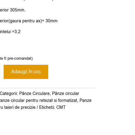
terior 305mm.
terior(gaura pentru ax)= 30mm
ntelui =3,2
te fi pre-comandat)
Adaugă în coș
Categorii:
Pânze Circulare
,
Pânze circular
2x
anze circular pentru retezat si formatizat
,
Panze
ru taieri de precizie
Etichetă:
CMT
2M