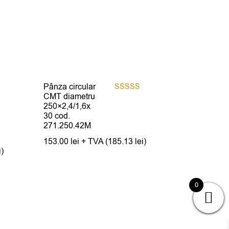
Pânza circular
CMT diametru
Evaluat la
5.00
250×2,4/1,6x
din 5
30 cod.
271.250.42M
153.00
lei
+ TVA (
185.13
lei
)
i
)
0