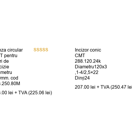
za circular
Incizor conic
T pentru
CMT
Evaluat la
5.00
ri de
288.120.24k
din 5
cizie
Diametru120x3
ametru
,1-4/2,5×22
0mm. cod
Dinți24
3.250.80M
207.00
lei
+ TVA (
250.47
le
6.00
lei
+ TVA (
225.06
lei
)