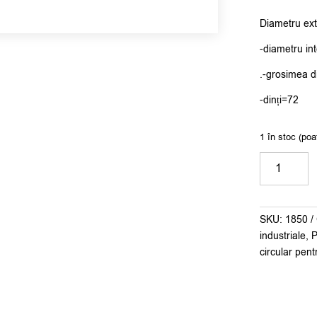
Diametru ex
-diametru in
.-grosimea di
-dinți=72
1 în stoc (poa
Cantitate
Pânza
circular
CMT
SKU:
1850
305x3,2/2,
industriale
,
P
30
circular pent
z72
cod.
294.072.2