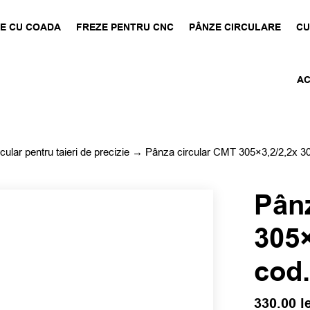
E CU COADA
FREZE PENTRU CNC
PÂNZE CIRCULARE
CU
AC
cular pentru taieri de precizie
→ Pânza circular CMT 305×3,2/2,2x 30
Pân
305×
cod.
330.00
l