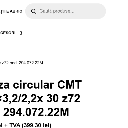
Products
search
ȚITE ABRIC
CESORII
 z72 cod. 294.072.22M
za circular CMT
3,2/2,2x 30 z72
 294.072.22M
ei
+ TVA (
399.30
lei
)