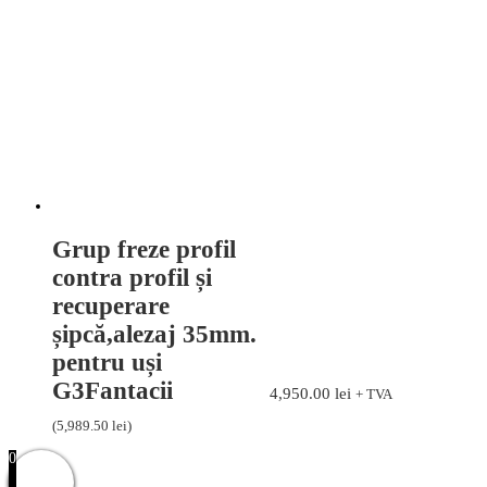
Grup freze profil
contra profil și
recuperare
șipcă,alezaj 35mm.
pentru uși
G3Fantacii
4,950.00
lei
+ TVA
(
5,989.50
lei
)
0
Caută
Caută
după: