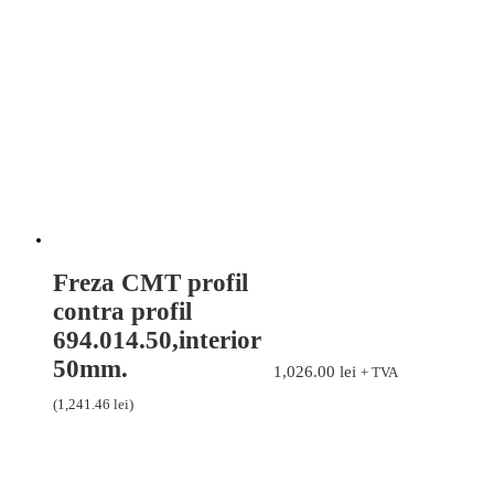
Freza CMT profil
contra profil
694.014.50,interior
50mm.
1,026.00
lei
+ TVA
(
1,241.46
lei
)