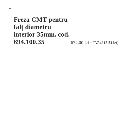
Freza CMT pentru
falț diametru
interior 35mm. cod.
694.100.35
674.00
lei
+ TVA (
815.54
lei
)