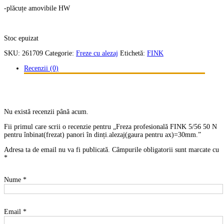
-plăcuțe amovibile HW
Stoc epuizat
SKU:
261709
Categorie:
Freze cu alezaj
Etichetă:
FINK
Recenzii (0)
Nu există recenzii până acum.
Fii primul care scrii o recenzie pentru „Freza profesională FINK 5/56 50 N
pentru înbinat(frezat) panori în dinți.alezaj(gaura pentru ax)=30mm.”
Adresa ta de email nu va fi publicată.
Câmpurile obligatorii sunt marcate cu
*
Nume
*
Email
*