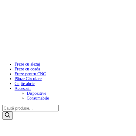
Freze cu alezaj
Freze cu coada
Freze pentru CNC
Pânze Circulare
Cuțite abric
Accesorii
Dispozitive
Consumabile
Products
search