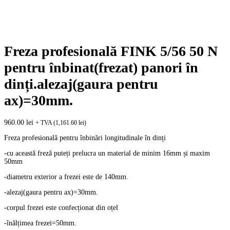
Freza profesională FINK 5/56 50 N
pentru înbinat(frezat) panori în
dinți.alezaj(gaura pentru
ax)=30mm.
960.00
lei
+ TVA (
1,161.60
lei
)
Freza profesională pentru înbinări longitudinale în dinți
-cu această freză puteți prelucra un material de minim 16mm și maxim
50mm
-diametru exterior a frezei este de 140mm.
-alezaj(gaura pentru ax)=30mm.
-corpul frezei este confecționat din oțel
-înălțimea frezei=50mm.