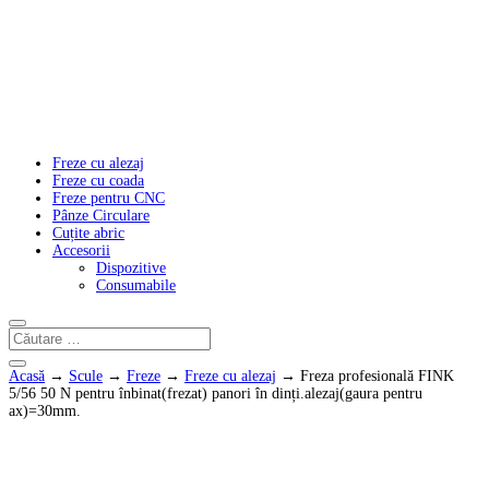
Freze cu alezaj
Freze cu coada
Freze pentru CNC
Pânze Circulare
Cuțite abric
Accesorii
Dispozitive
Consumabile
Acasă
→
Scule
→
Freze
→
Freze cu alezaj
→ Freza profesională FINK
5/56 50 N pentru înbinat(frezat) panori în dinți.alezaj(gaura pentru
ax)=30mm.