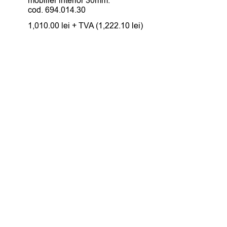
mobilier interior 30mm.
din 5
cod. 694.014.30
1,010.00
lei
+ TVA (
1,222.10
lei
)