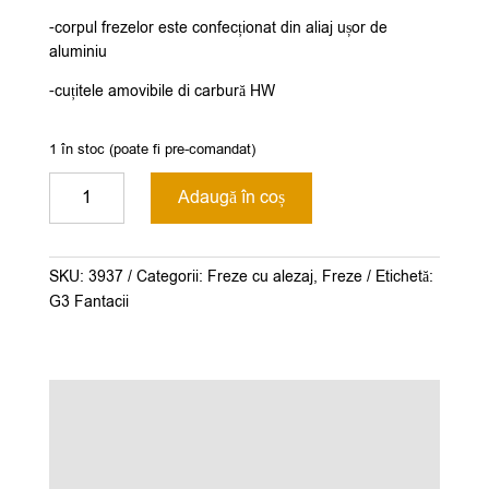
-corpul frezelor este confecționat din aliaj ușor de
aluminiu
-cuțitele amovibile di carbură HW
1 în stoc (poate fi pre-comandat)
Cantitate
Adaugă în coș
Grup
freze
profil
SKU:
3937
Categorii:
Freze cu alezaj
,
Freze
Etichetă:
contra
G3 Fantacii
profil
și
recuperare
șipcă,alezaj
35mm.
pentru
uși
G3Fantacii