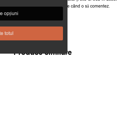
navigator pentru data viitoare când o să comentez.
e opțiuni
e totul
Produse similare