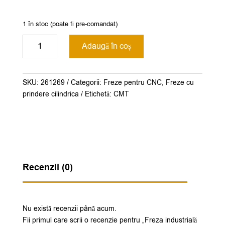
1 în stoc (poate fi pre-comandat)
Cantitate
Adaugă în coș
Freza
industrială
CMT
SKU:
261269
Categorii:
Freze pentru CNC
,
Freze cu
diamantată
prindere cilindrica
Etichetă:
CMT
pentru
CNC.cod.143.120.61
Recenzii (0)
Nu există recenzii până acum.
Fii primul care scrii o recenzie pentru „Freza industrială