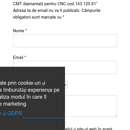
CMT diamantată pentru CNC.cod.143.120.61”
Adresa ta de email nu va fi publicată.
Câmpurile
obligatorii sunt marcate cu
*
Nume
*
Email
*
ate prin cookie-uri și
Evaluarea ta
*
 a îmbunătăți experiența pe
Recenzia ta
*
aliza modul în care îl
de marketing.
te și GDPR
Salvează-mi numele, emailul și site-ul web în acest