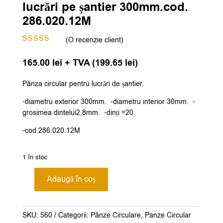
lucrări pe șantier 300mm.cod.
286.020.12M
(O recenzie client)
Evaluat la
5.00
din 5
165.00
lei
+ TVA (
199.65
lei
)
pe baza
unei
singure
evaluări
Pânza circular pentru lucrări de șantier.
-diametru exterior 300mm. -diametru interior 30mm. -
grosimea dintelui2,8mm. -dinți =20
-cod.286.020.12M
1 în stoc
Adaugă în coș
Cantitate
Pânza
circular
SKU:
560
Categorii:
Pânze Circulare
,
Panze Circular
CMT