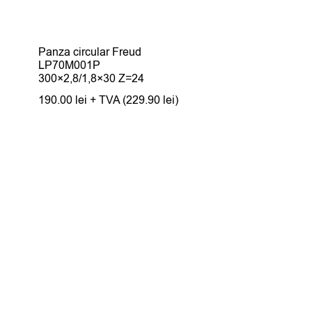
Panza circular Freud
LP70M001P
300×2,8/1,8×30 Z=24
190.00
lei
+ TVA (
229.90
lei
)