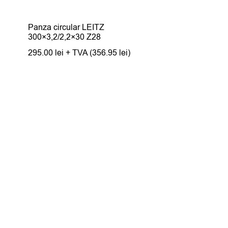
Panza circular LEITZ
300×3,2/2,2×30 Z28
295.00
lei
+ TVA (
356.95
lei
)