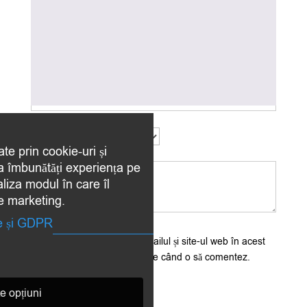
Nume
*
Email
*
Evaluarea ta
*
ate prin cookie-uri și
Recenzia ta
*
 a îmbunătăți experiența pe
aliza modul în care îl
de marketing.
te și GDPR
Salvează-mi numele, emailul și site-ul web în acest
navigator pentru data viitoare când o să comentez.
e opțiuni