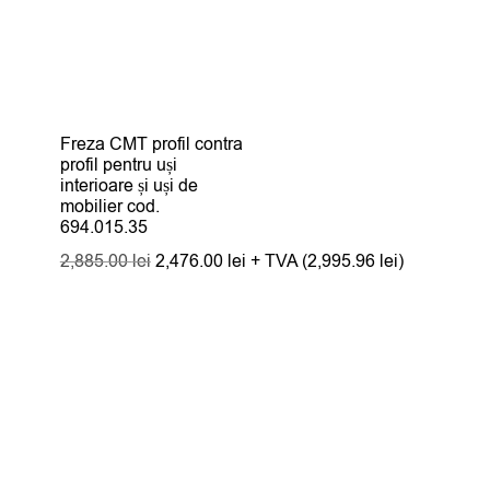
Freza CMT profil contra
profil pentru uși
interioare și uși de
mobilier cod.
694.015.35
Prețul
Prețul
2,885.00
lei
2,476.00
lei
+ TVA (
2,995.96
lei
)
inițial
curent
a
este:
fost:
2,476.00 lei.
2,885.00 lei.