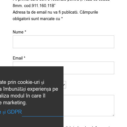
8mm. cod.911.160.11B”
Adresa ta de email nu va fi publicată.
Câmpurile
obligatorii sunt marcate cu
*
Nume
*
Email
*
ate prin cookie-uri și
Evaluarea ta
*
 a îmbunătăți experiența pe
Recenzia ta
*
aliza modul în care îl
de marketing.
te și GDPR