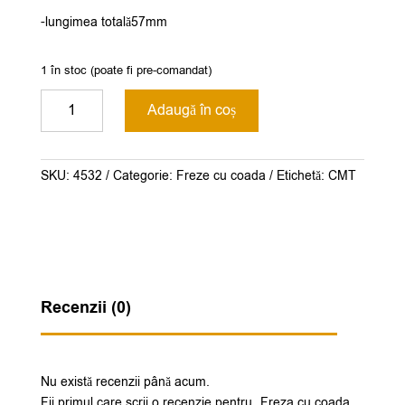
-lungimea totală57mm
1 în stoc (poate fi pre-comandat)
Cantitate
Adaugă în coș
Freza
cu
coada
SKU:
4532
Categorie:
Freze cu coada
Etichetă:
CMT
8mm.
cod.911.160.11B
Recenzii (0)
Nu există recenzii până acum.
Fii primul care scrii o recenzie pentru „Freza cu coada