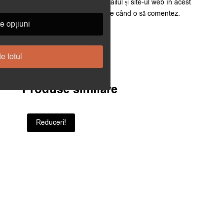
Salvează-mi numele, emailul și site-ul web în acest
navigator pentru data viitoare când o să comentez.
e opțiuni
e totul
Produse similare
Reduceri!