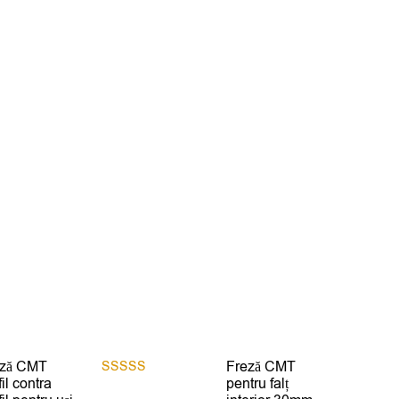
eză CMT
Freză CMT
fil contra
pentru falț
Evaluat la
5.00