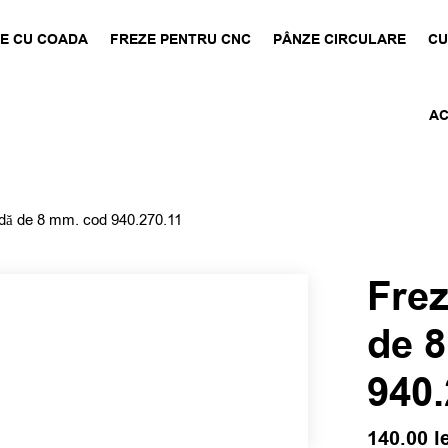
E CU COADA
FREZE PENTRU CNC
PÂNZE CIRCULARE
CU
AC
ă de 8 mm. cod 940.270.11
Fre
de 
940.
140.00
l