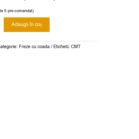
te fi pre-comandat)
Adaugă în coș
ategorie:
Freze cu coada
Etichetă:
CMT