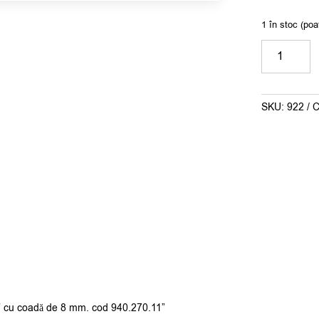
1 în stoc (poa
Cantitate
Freza
CMT
cu
SKU:
922
C
coadă
de
8
mm.
cod
940.270.11
MT cu coadă de 8 mm. cod 940.270.11”