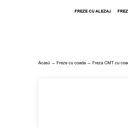
FREZE CU ALEZAJ
FREZ
Acasă
→
Freze cu coada
→ Freza CMT cu coad