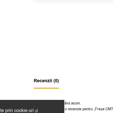
Recenzii (0)
Nu există recenzii până acum.
Fii primul care scrii o recenzie pentru „Freza C
te prin cookie-uri și