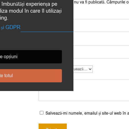
Adresa ta de email nu va fi publicată.
Câmpurile o
a îmbunătăți experiența pe
iza modul în care îl utilizați
Nume
*
ing.
te și GDPR
Email
*
e opțiuni
Evaluarea ta
*
e totul
Recenzia ta
*
Salvează-mi numele, emailul și site-ul web în 