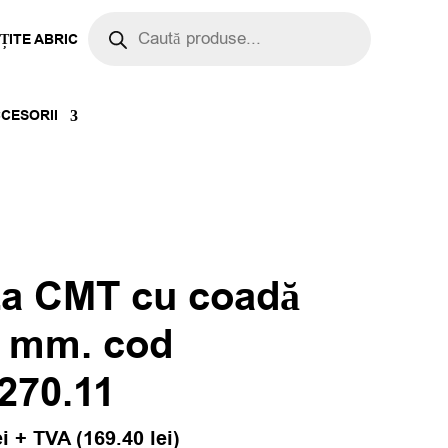
Products
search
ȚITE ABRIC
CESORII
za CMT cu coadă
8 mm. cod
270.11
ei
+ TVA (
169.40
lei
)