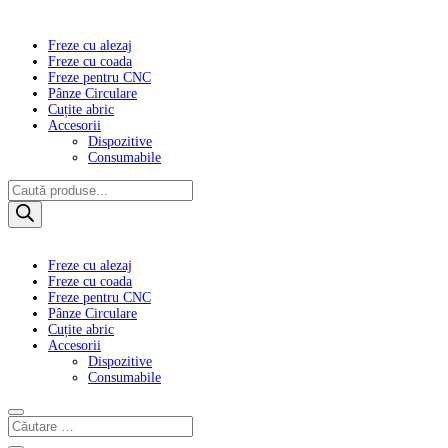
Freze cu alezaj
Freze cu coada
Freze pentru CNC
Pânze Circulare
Cuțite abric
Accesorii
Dispozitive
Consumabile
Products
search
Freze cu alezaj
Freze cu coada
Freze pentru CNC
Pânze Circulare
Cuțite abric
Accesorii
Dispozitive
Consumabile