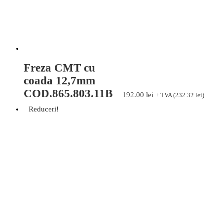
Freza CMT cu
coada 12,7mm
COD.865.803.11B
192.00
lei
+ TVA (
232.32
lei
)
Reduceri!