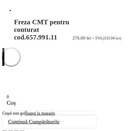
Freza CMT pentru
conturat
cod.657.991.11
276.00
lei
+ TVA (
333.96
lei
)
0
Caută
Caută
după:
Categorii de produse
Burghie
Fără categorie
Freze cu coada
Incizor conic
0
Masini electrice
Coș
Pânze circular pentru aluminiu și materiale neferoase
Coșul este gol
Înapoi la magazin
Promoții
ROLE PENTRU AVANS MECANIC
Continuă Cumpărăturile
Scule