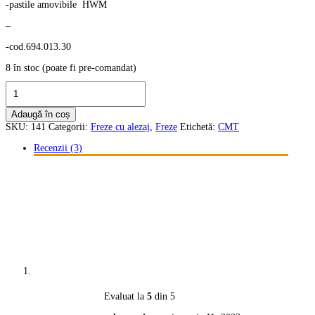
-pastile amovibile HWM
–
-cod.694.013.30
8 în stoc (poate fi pre-comandat)
Cantitate
Freza
CMT
Adaugă în coș
pentru
SKU:
141
Categorii:
Freze cu alezaj
,
Freze
Etichetă:
CMT
tăblii.
cod.
Recenzii (3)
694.013.30
Evaluat la
5
din 5