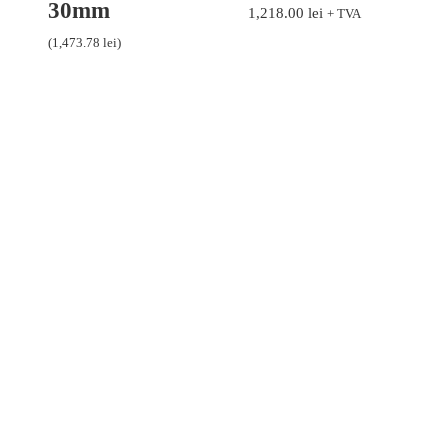
30mm
1,218.00
lei
+ TVA
(
1,473.78
lei
)