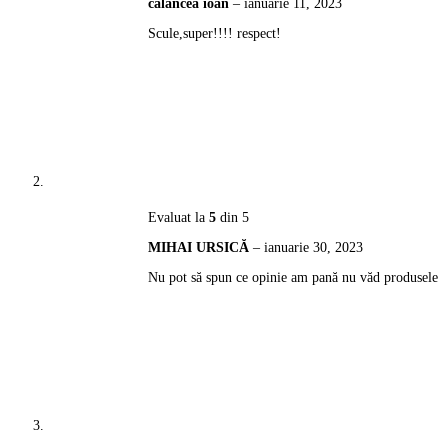
calancea ioan
–
ianuarie 11, 2023
Scule,super!!!! respect!
Evaluat la
5
din 5
MIHAI URSICĂ
–
ianuarie 30, 2023
Nu pot să spun ce opinie am pană nu văd produsele