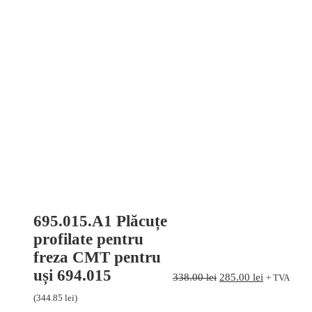
Prețul
Prețul
inițial
curent
695.015.A1 Plăcuțe
a
este:
profilate pentru
fost:
285.00 lei.
338.00 lei.
freza CMT pentru
uși 694.015
338.00
lei
285.00
lei
+ TVA
(
344.85
lei
)