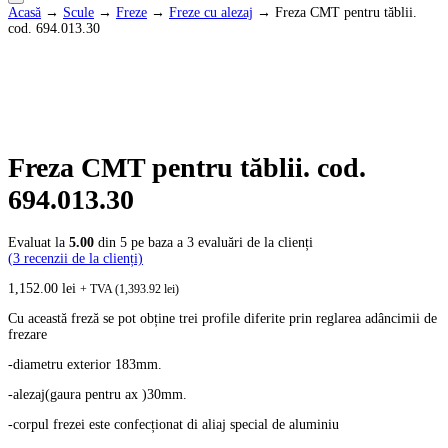
Acasă
→
Scule
→
Freze
→
Freze cu alezaj
→ Freza CMT pentru tăblii.
cod. 694.013.30
Freza CMT pentru tăblii. cod.
694.013.30
Evaluat la
5.00
din 5 pe baza a
3
evaluări de la clienți
(
3
recenzii de la clienți)
1,152.00
lei
+ TVA (
1,393.92
lei
)
Cu această freză se pot obține trei profile diferite prin reglarea adâncimii de
frezare
-diametru exterior 183mm.
-alezaj(gaura pentru ax )30mm.
-corpul frezei este confecționat di aliaj special de aluminiu