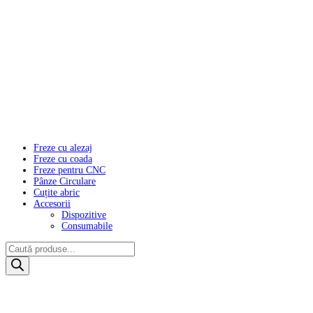
Freze cu alezaj
Freze cu coada
Freze pentru CNC
Pânze Circulare
Cuțite abric
Accesorii
Dispozitive
Consumabile
Products
search