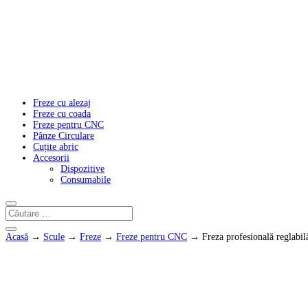
Freze cu alezaj
Freze cu coada
Freze pentru CNC
Pânze Circulare
Cuțite abric
Accesorii
Dispozitive
Consumabile
Acasă
→
Scule
→
Freze
→
Freze pentru CNC
→ Freza profesională reglabil