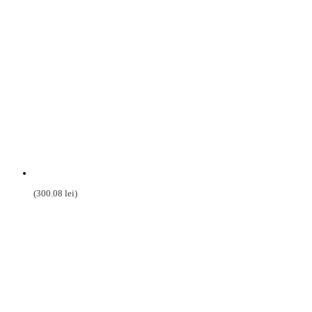
(
300.08
lei
)