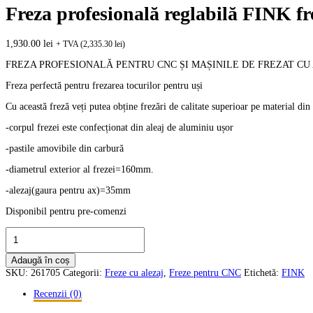
Freza profesională reglabilă FINK fr
1,930.00
lei
+ TVA (
2,335.30
lei
)
FREZA PROFESIONALĂ PENTRU CNC ȘI MAȘINILE DE FREZAT CU
Freza perfectă pentru frezarea tocurilor pentru uși
Cu această freză veți putea obține frezări de calitate superioar pe material d
-corpul frezei este confecționat din aleaj de aluminiu ușor
-pastile amovibile din carbură
-diametrul exterior al frezei=160mm.
-alezaj(gaura pentru ax)=35mm
Disponibil pentru pre-comenzi
Cantitate
Freza
profesională
Adaugă în coș
reglabilă
SKU:
261705
Categorii:
Freze cu alezaj
,
Freze pentru CNC
Etichetă:
FINK
FINK
frezarea
Recenzii (0)
tocurilor
de