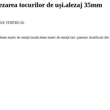
ezarea tocurilor de uși.alezaj 35mm
 AX VERTRICAL
in lemn masiv de esență moale,lemn masiv de esență tare ,panouri stratificate d