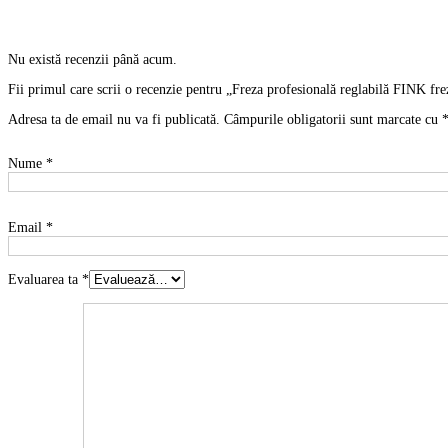
uși.alezaj
35mm
Nu există recenzii până acum.
Fii primul care scrii o recenzie pentru „Freza profesională reglabilă FINK fr
Adresa ta de email nu va fi publicată.
Câmpurile obligatorii sunt marcate cu
Nume
*
Email
*
Evaluarea ta
*