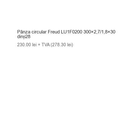
Pânza circular Freud LU1F0200 300×2,7/1,8×30
dinți28
230.00
lei
+ TVA (
278.30
lei
)