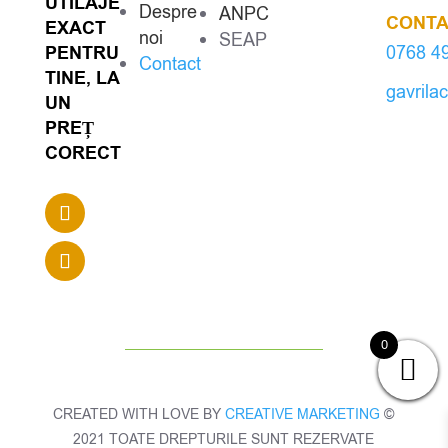
UTILAJE
Despre
ANPC
CONTA
EXACT
noi
SEAP
PENTRU
0768 4
Contact
TINE, LA
gavrila
UN
PREȚ
CORECT
0
CREATED WITH LOVE BY
CREATIVE MARKETING
©
2021 TOATE DREPTURILE SUNT REZERVATE