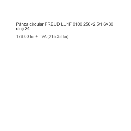
Pânza circular FREUD LU1F 0100 250×2,5/1,6×30
dinți 24
178.00
lei
+ TVA (
215.38
lei
)