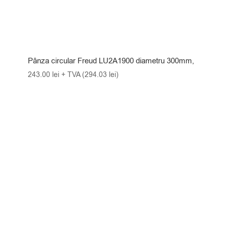
Pânza circular Freud LU2A1900 diametru 300mm,
243.00
lei
+ TVA (
294.03
lei
)