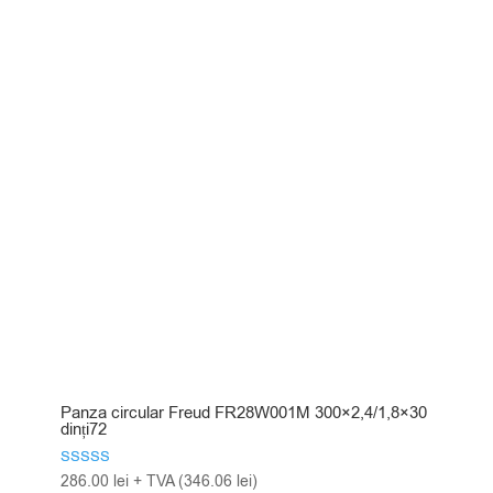
Panza circular Freud FR28W001M 300×2,4/1,8×30
dinți72
Evaluat la
286.00
lei
+ TVA (
346.06
lei
)
5.00