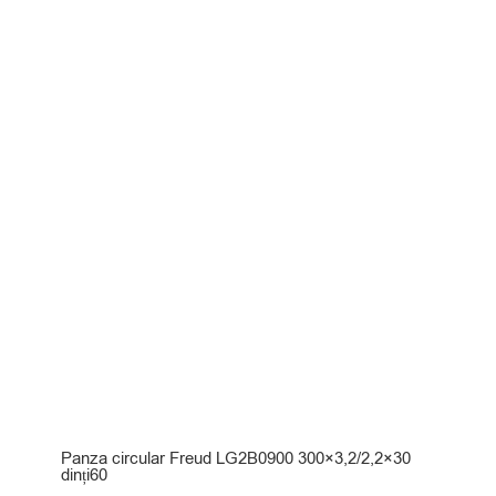
din 5
Panza circular Freud LG2B0900 300×3,2/2,2×30
dinți60