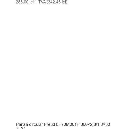
283.00
lei
+ TVA (
342.43
lei
)
Panza circular Freud LP70M001P 300×2,8/1,8×30
Z=24