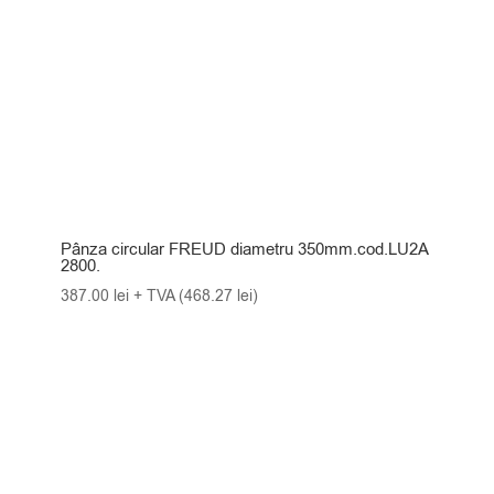
Pânza circular FREUD diametru 350mm.cod.LU2A
2800.
387.00
lei
+ TVA (
468.27
lei
)