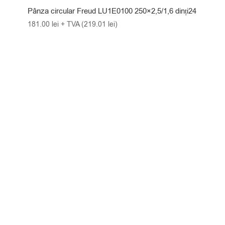
Pânza circular Freud LU1E0100 250×2,5/1,6 dinți24
181.00
lei
+ TVA (
219.01
lei
)