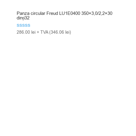
Panza circular Freud LU1E0400 350×3,0/2,2×30
dinți32
Evaluat la
286.00
lei
+ TVA (
346.06
lei
)
5.00
din 5