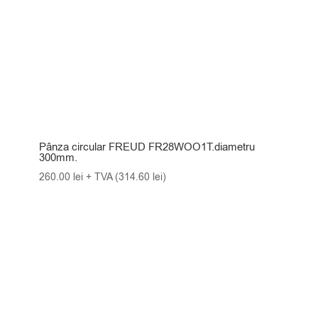
Pânza circular FREUD FR28WOO1T.diametru
300mm.
260.00
lei
+ TVA (
314.60
lei
)