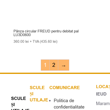
Pânza circular FREUD pentru debitat pal
LU3D0600
360.00
lei
+ TVA (
435.60
lei
)
1
2
→
LOCAȚ
SCULE
COMUNICARE
ȘI
IEUD
SCULE
UTILAJE
Politica de
Maramu
ȘI
confidentialitate