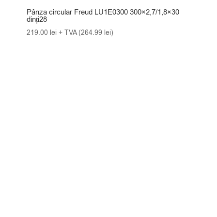
Pânza circular Freud LU1E0300 300×2,7/1,8×30
dinți28
219.00
lei
+ TVA (
264.99
lei
)