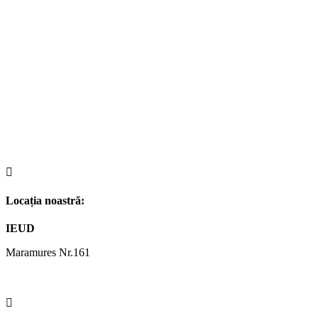

Locația noastră:
IEUD
Maramures Nr.161
