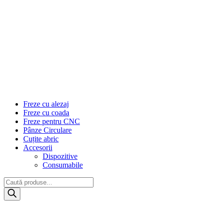
Freze cu alezaj
Freze cu coada
Freze pentru CNC
Pânze Circulare
Cuțite abric
Accesorii
Dispozitive
Consumabile
Products
search