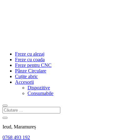
Freze cu alezaj
Freze cu coada
Freze pentru CNC
Pânze Circulare
Cuțite abric
Accesorii
Dispozitive
Consumabile
Ieud, Maramureș
0768 493 192